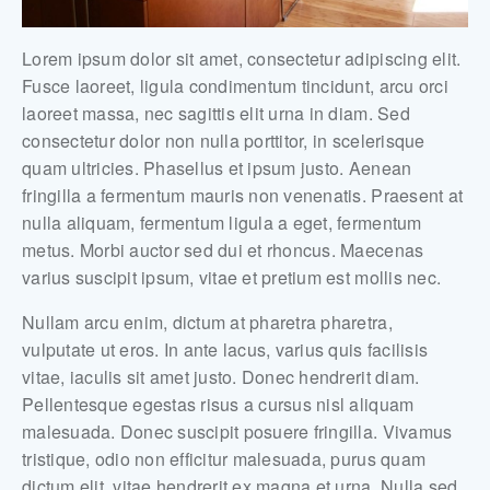
Lorem ipsum dolor sit amet, consectetur adipiscing elit.
Fusce laoreet, ligula condimentum tincidunt, arcu orci
laoreet massa, nec sagittis elit urna in diam. Sed
consectetur dolor non nulla porttitor, in scelerisque
quam ultricies. Phasellus et ipsum justo. Aenean
fringilla a fermentum mauris non venenatis. Praesent at
nulla aliquam, fermentum ligula a eget, fermentum
metus. Morbi auctor sed dui et rhoncus. Maecenas
varius suscipit ipsum, vitae et pretium est mollis nec.
Nullam arcu enim, dictum at pharetra pharetra,
vulputate ut eros. In ante lacus, varius quis facilisis
vitae, iaculis sit amet justo. Donec hendrerit diam.
Pellentesque egestas risus a cursus nisl aliquam
malesuada. Donec suscipit posuere fringilla. Vivamus
tristique, odio non efficitur malesuada, purus quam
dictum elit, vitae hendrerit ex magna et urna. Nulla sed